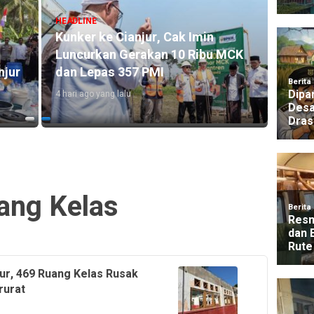
sjid
HEADLINE
HEADLI
njur
Kebakaran Lahan Terjadi di
Polre
Rp400
Kawasan Alun-alun Suryakancana
Bantu
Gunung Gede
Terda
2 hari ago yang lalu
3 hari a
ang Kelas
jur, 469 Ruang Kelas Rusak
rurat