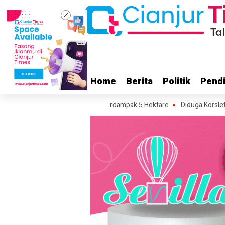
Home
Home
Berita
Berita
Politik
Politik
Pendi
Pendi
lawan Perkirakan Area Terdampak 5 Hektare
Diduga Korsleting Listri