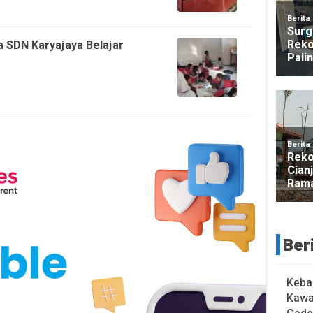
a SDN Karyajaya Belajar
Ber
Keba
Kawa