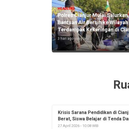
HEADLINE
Diduga Korsleting Listrik, Ma
dan Madrasah di Sukaluyu Cia
jur, Cak Imin
Terbakar, Kerugian Ditaksir 
akan 10 Ribu MCK
Juta
 PMI
2 hari ago yang lalu
Ru
Krisis Sarana Pendidikan di Cian
Berat, Siswa Belajar di Tenda Da
27 April 2026 - 10:08 WIB