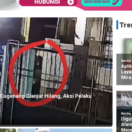
Tre
HEADLI
awasan Kawah Gunung Gede, Relawan
Dua M
 Hektare
Tere
2 hari a