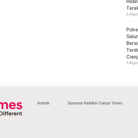
Hilan
Tere
6 Agus
Polre
Salu
Bersi
Terd
Cianj
5 Agus
Kontak
Susunan Redaksi Cianjur Times