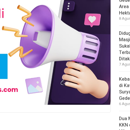
Gede
Area
Hekt
8 Agus
Didug
Masj
Suka
Terb
Ditak
7 Agus
Keba
di K
Sury
Gede
6 Agus
Dua 
KKN 