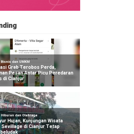
nding
NE
otor Mahasiswa KKN di Cugenang Cianjur Hilang, Aks
kam CCTV
go yang lalu