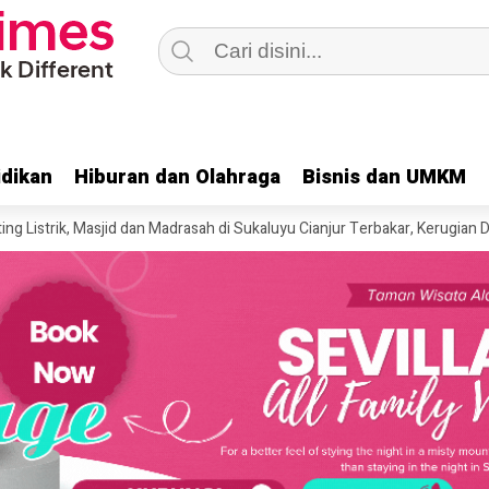
dikan
dikan
Hiburan dan Olahraga
Hiburan dan Olahraga
Bisnis dan UMKM
Bisnis dan UMKM
k, Masjid dan Madrasah di Sukaluyu Cianjur Terbakar, Kerugian Ditaksir R