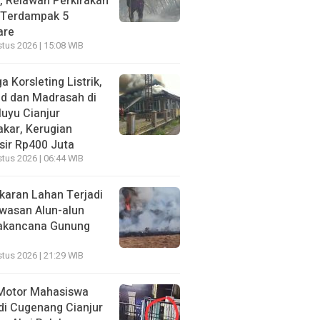
, Relawan Perkirakan
 Terdampak 5
are
tus 2026 | 15:08 WIB
a Korsleting Listrik,
id dan Madrasah di
luyu Cianjur
akar, Kerugian
sir Rp400 Juta
tus 2026 | 06:44 WIB
karan Lahan Terjadi
awasan Alun-alun
akancana Gunung
tus 2026 | 21:29 WIB
Motor Mahasiswa
di Cugenang Cianjur