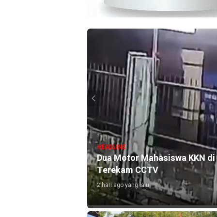
HEADLINE
Kebakaran Baru Muncul di K
, Aksi Pelaku
Perkirakan Area Terdampak 5
10 jam ago yang lalu