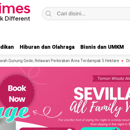
dikan
dikan
Hiburan dan Olahraga
Hiburan dan Olahraga
Bisnis dan UMKM
Bisnis dan UMKM
ng Gede, Relawan Perkirakan Area Terdampak 5 Hektare
Diduga Kors