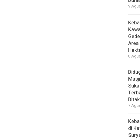
Duni
9 Agus
Keba
Kawa
Gede
Area
Hekt
8 Agus
Didug
Masj
Suka
Terb
Ditak
7 Agus
Keba
di K
Sury