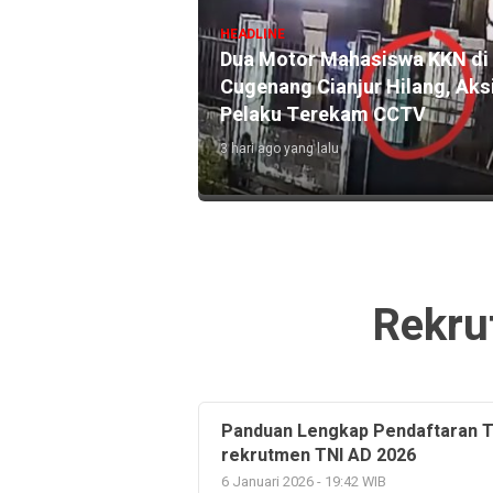
ing Listrik, Masjid
HEADLINE
i Sukaluyu Cianjur
Dua Motor Mahasiswa KKN di
gian Ditaksir Rp400
Cugenang Cianjur Hilang, Aks
Pelaku Terekam CCTV
3 hari ago yang lalu
Rekru
Panduan Lengkap Pendaftaran T
rekrutmen TNI AD 2026
6 Januari 2026 - 19:42 WIB