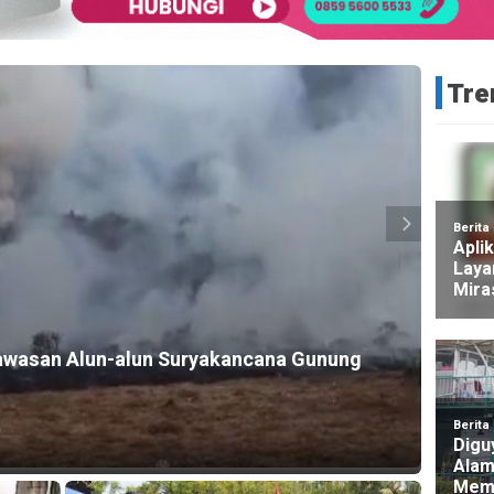
Tre
Kawasan Alun-alun Suryakancana Gunung
HEADLI
Pria 
12 jam a