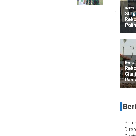
Ber
Pria 
Dite