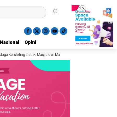
Nasional
Nasional
Opini
Opini
leting Listrik, Masjid dan Madrasah di Sukaluyu Cianjur Terbakar, Kerugia