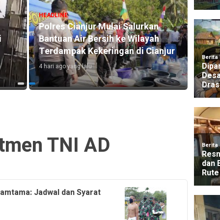
HEADLI
Kebak
HEADLINE
Kawa
Polres Cianjur Mulai Salurkan
Relaw
i
Bantuan Air Bersih ke Wilayah
Terd
Terdampak Kekeringan di Cianjur
1 hari a
4 hari ago yang lalu
tmen TNI AD
amtama: Jadwal dan Syarat