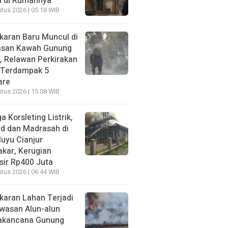
a di Rumahnya
tus 2026 | 05:18 WIB
karan Baru Muncul di
san Kawah Gunung
, Relawan Perkirakan
 Terdampak 5
are
tus 2026 | 15:08 WIB
a Korsleting Listrik,
id dan Madrasah di
luyu Cianjur
akar, Kerugian
sir Rp400 Juta
tus 2026 | 06:44 WIB
karan Lahan Terjadi
awasan Alun-alun
akancana Gunung