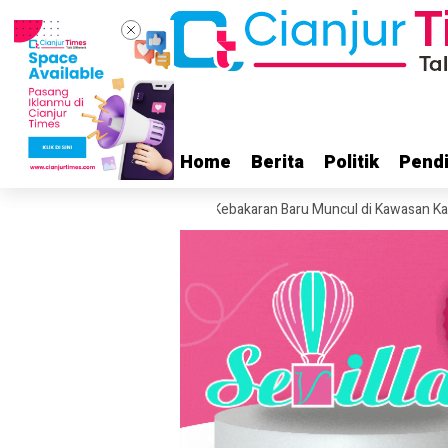
Home
Home
Berita
Berita
Politik
Politik
Pendi
Pendi
gal Dunia di Rumahnya
Kebakaran Baru Muncul di Kawasan Kawah Gunu