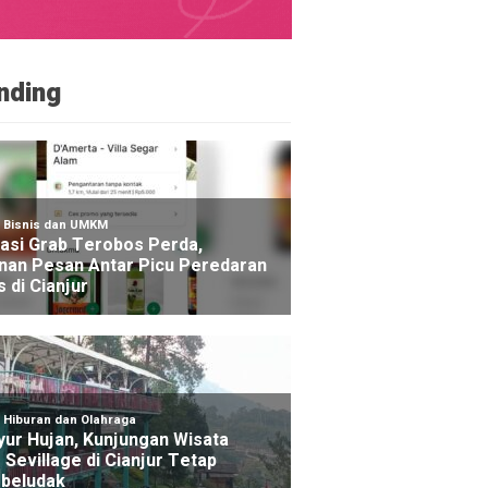
nding
NE
di Cilaku Cianjur Ditemukan Meninggal Dunia di Rumah
go yang lalu