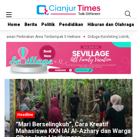
Home
Home
Berita
Berita
Politik
Politik
Pendidikan
Pendidikan
Hiburan dan Olahraga
Hiburan dan Olahraga
lawan Perkirakan Area Terdampak 5 Hektare
Diduga Korsleting Listrik, Masj
Headline
“Mari Berselingkuh”, Cara Kreatif
Mahasiswa KKN IAI Al-Azhary dan Warga