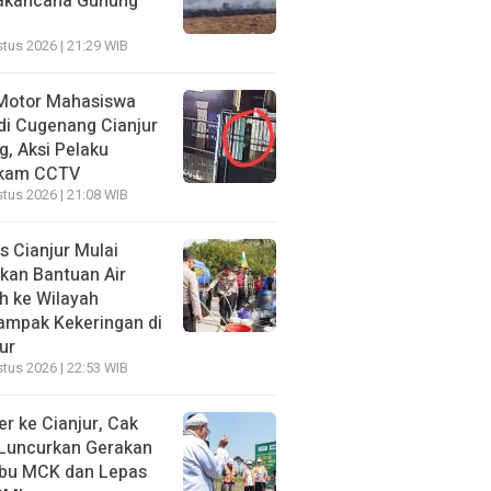
akancana Gunung
tus 2026 | 21:29 WIB
Motor Mahasiswa
di Cugenang Cianjur
g, Aksi Pelaku
kam CCTV
tus 2026 | 21:08 WIB
s Cianjur Mulai
rkan Bantuan Air
h ke Wilayah
ampak Kekeringan di
ur
tus 2026 | 22:53 WIB
r ke Cianjur, Cak
 Luncurkan Gerakan
ibu MCK dan Lepas