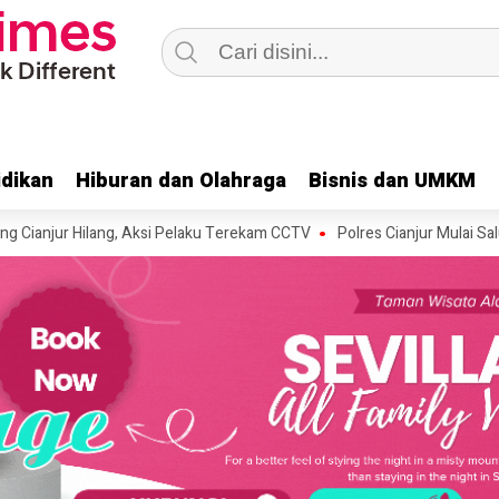
dikan
dikan
Hiburan dan Olahraga
Hiburan dan Olahraga
Bisnis dan UMKM
Bisnis dan UMKM
ur Hilang, Aksi Pelaku Terekam CCTV
Polres Cianjur Mulai Salurkan 