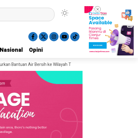
Nasional
Nasional
Opini
Opini
Bantuan Air Bersih ke Wilayah Terdampak Kekeringan di Cianjur
Kunker