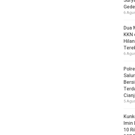
Sury
Gede
6 Agus
Dua 
KKN 
Hilan
Tere
6 Agus
Polre
Salu
Bersi
Terd
Cianj
5 Agus
Kunke
Imin
10 R