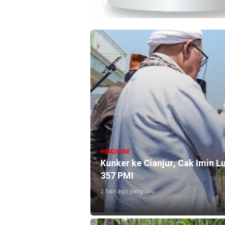
HEADLINE
Kunker ke Cianjur, Cak Imin 
kancana Gunung
357 PMI
2 hari ago yang lalu