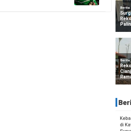
Ber
Keba
di K