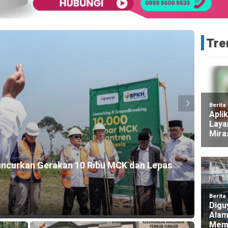
Tre
HEADLI
Luncurkan Gerakan 10 Ribu MCK dan Lepas
Kebak
Gede
6 jam ag