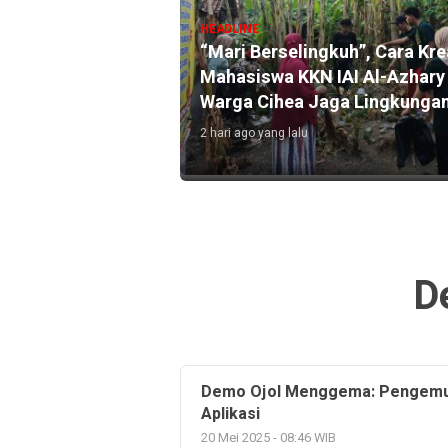
HEADLINE
“Mari Berselingkuh”, Cara Kre
 Mulai Salurkan
Mahasiswa KKN IAI Al-Azhary
rsih ke Wilayah
Warga Cihea Jaga Lingkunga
eringan di Cianjur
2 hari ago yang lalu
D
Demo Ojol Menggema: Pengemud
Aplikasi
20 Mei 2025 - 08:46 WIB