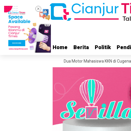
Home
Home
Berita
Berita
Politik
Politik
Pendi
Pendi
ryakancana Gunung Gede
Dua Motor Mahasiswa KKN di Cugenang Cianj