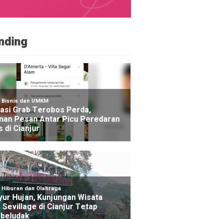
nding
NE
aran Lahan Terjadi di Kawasan Alun-alun Suryakanc
o yang lalu