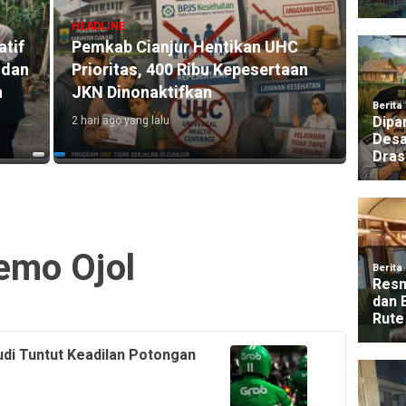
HEADLINE
HEADLI
atif
Pemkab Cianjur Hentikan UHC
Dua 
 dan
Prioritas, 400 Ribu Kepesertaan
Cugen
n
JKN Dinonaktifkan
Pela
2 hari ago yang lalu
6 jam ag
emo Ojol
i Tuntut Keadilan Potongan