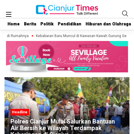
Home
Home
Berita
Berita
Politik
Politik
Pendidikan
Pendidikan
Hiburan dan Olahraga
Hiburan dan Olahraga
nia di Rumahnya
Kebakaran Baru Muncul di Kawasan Kawah Gunung Gede, Rel
Headline
uan
Kunker ke Cianjur, Cak Imin Luncurkan