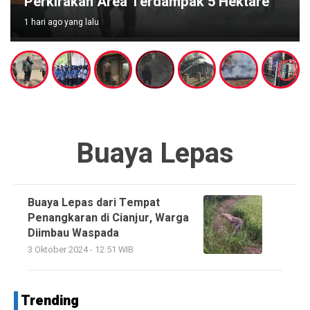
Perkirakan Area Terdampak 5 Hektare
1 hari ago yang lalu
3
Buaya Lepas
Buaya Lepas dari Tempat
Penangkaran di Cianjur, Warga
Diimbau Waspada
3 Oktober 2024 - 12:51 WIB
Trending