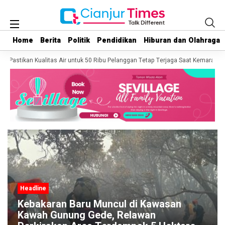
Home
Home
Berita
Berita
Politik
Politik
Pendidikan
Pendidikan
Hiburan dan Olahraga
Hiburan dan Olahraga
 Pastikan Kualitas Air untuk 50 Ribu Pelanggan Tetap Terjaga Saat Kemarau
Headline
Kebakaran Baru Muncul di Kawasan
Kawah Gunung Gede, Relawan