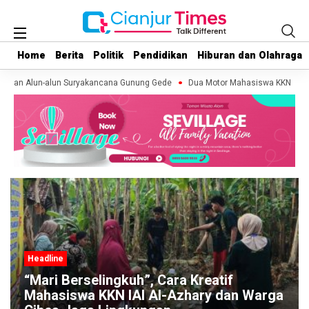
Home
Home
Berita
Berita
Politik
Politik
Pendidikan
Pendidikan
Hiburan dan Olahraga
Hiburan dan Olahraga
asan Alun-alun Suryakancana Gunung Gede
Dua Motor Mahasiswa KKN di Cuge
Headline
“Mari Berselingkuh”, Cara Kreatif
Mahasiswa KKN IAI Al-Azhary dan Warga