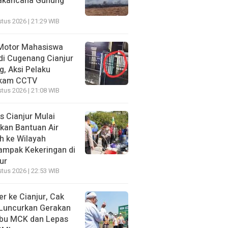
akancana Gunung
tus 2026 | 21:29 WIB
Motor Mahasiswa
di Cugenang Cianjur
g, Aksi Pelaku
kam CCTV
tus 2026 | 21:08 WIB
s Cianjur Mulai
rkan Bantuan Air
h ke Wilayah
ampak Kekeringan di
ur
tus 2026 | 22:53 WIB
r ke Cianjur, Cak
 Luncurkan Gerakan
ibu MCK dan Lepas