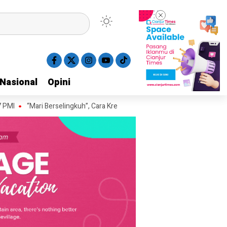
Nasional
Nasional
Opini
Opini
“Mari Berselingkuh”, Cara Kreatif Mahasiswa KKN IAI Al-Azhary dan War