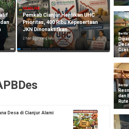
HEADLINE
r Hentikan UHC
Dua Motor Mahasiswa KKN di
 Ribu Kepesertaan
Cugenang Cianjur Hilang, Aks
fkan
Pelaku Terekam CCTV
10 jam ago yang lalu
APBDes
na Desa di Cianjur Alami