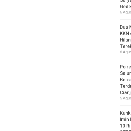
Sury
Gede
6 Agus
Dua 
KKN 
Hilan
Tere
6 Agus
Polre
Salu
Bersi
Terd
Cianj
5 Agus
Kunke
Imin
10 R