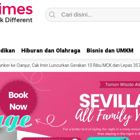
dikan
dikan
Hiburan dan Olahraga
Hiburan dan Olahraga
Bisnis dan UMKM
Bisnis dan UMKM
Cianjur, Cak Imin Luncurkan Gerakan 10 Ribu MCK dan Lepas 357 PMI