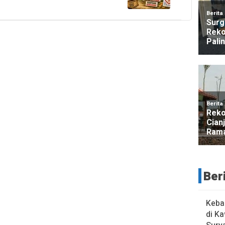
Ber
Keba
di K