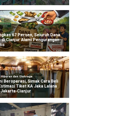
HEADLINE
Polres Cianjur Mulai Salurkan
i
Bantuan Air Bersih ke Wilayah
Terdampak Kekeringan di Cianjur
1 hari ago yang lalu