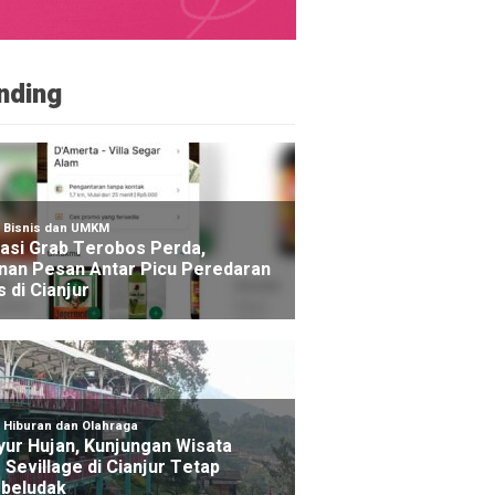
nding
Kawasan Alun-alun Suryakancana Gunung