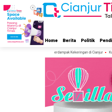
Home
Home
Berita
Berita
Politik
Politik
Pendi
Pendi
tuan Air Bersih ke Wilayah Terdampak Kekeringan di Cianjur
Kunker ke 