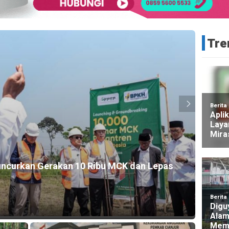
Tre
HEADLINE
bu MCK dan Lepas
Kebakaran Lahan Terjadi di 
Gede
9 jam ago yang lalu