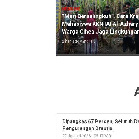
HEADLINE
HEADLINE
“Mari Berselingkuh”, Cara Kreatif
Pemkab Cianju
Mahasiswa KKN IAI Al-Azhary dan
Prioritas, 400
Warga Cihea Jaga Lingkungan
JKN Dinonakti
2 hari ago yang lalu
2 hari ago yang lalu
Dipangkas 67 Persen, Seluruh Da
Pengurangan Drastis
22 Januari 2026 - 06:17 WIB