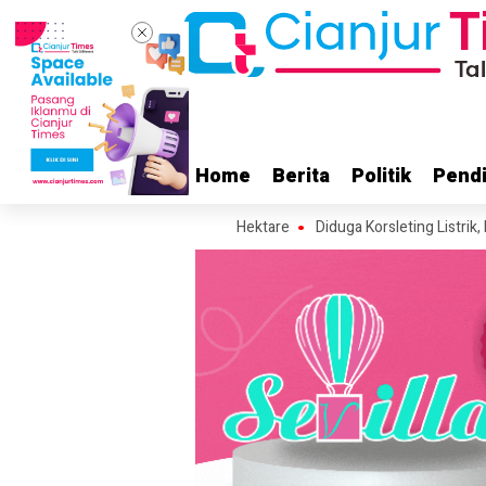
Home
Home
Berita
Berita
Politik
Politik
Pendi
Pendi
rakan Area Terdampak 5 Hektare
Diduga Korsleting Listrik, Masjid d