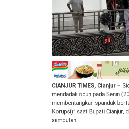
CIANJUR TIMES, Cianjur
– Sid
mendadak ricuh pada Senin (2
membentangkan spanduk bertuli
Korupsi)” saat Bupati Cianju
sambutan.