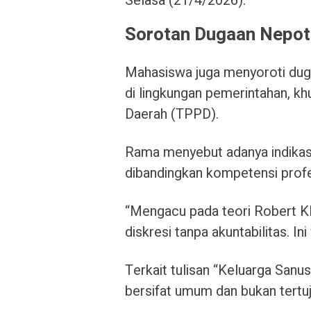
Selasa (21/4/2026).
Sorotan Dugaan Nepo
Mahasiswa juga menyoroti duga
di lingkungan pemerintahan, 
Daerah (TPPD).
Rama menyebut adanya indikasi
dibandingkan kompetensi profe
“Mengacu pada teori Robert Kl
diskresi tanpa akuntabilitas. In
Terkait tulisan “Keluarga Sanu
bersifat umum dan bukan tertuju