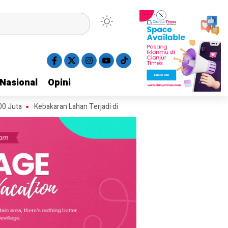
Nasional
Nasional
Opini
Opini
Kebakaran Lahan Terjadi di Kawasan Alun-alun Suryakancana Gunung G