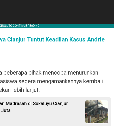
 Cianjur Tuntut Keadilan Kasus Andrie
ka beberapa pihak mencoba menurunkan
hasiswa segera mengamankannya kembali
an lebih lanjut.
 dan Madrasah di Sukaluyu Cianjur
 Juta