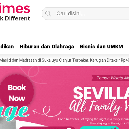
dikan
dikan
Hiburan dan Olahraga
Hiburan dan Olahraga
Bisnis dan UMKM
Bisnis dan UMKM
an Madrasah di Sukaluyu Cianjur Terbakar, Kerugian Ditaksir Rp400 Juta