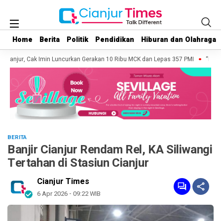
Home
Home
Berita
Berita
Politik
Politik
Pendidikan
Pendidikan
Hiburan dan Olahraga
Hiburan dan Olahraga
Cianjur, Cak Imin Luncurkan Gerakan 10 Ribu MCK dan Lepas 357 PMI
“Mari B
BERITA
Banjir Cianjur Rendam Rel, KA Siliwangi
Tertahan di Stasiun Cianjur
Cianjur Times
6 Apr 2026 - 09:22 WIB