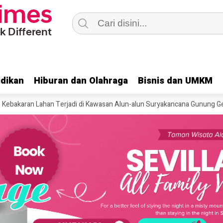
dikan
dikan
Hiburan dan Olahraga
Hiburan dan Olahraga
Bisnis dan UMKM
Bisnis dan UMKM
 Lahan Terjadi di Kawasan Alun-alun Suryakancana Gunung Gede
Dua