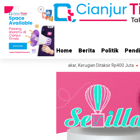
Home
Home
Berita
Berita
Politik
Politik
Pendi
Pendi
 di Sukaluyu Cianjur Terbakar, Kerugian Ditaksir Rp400 Juta
Kebakaran