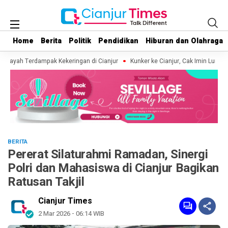
Home
Home
Berita
Berita
Politik
Politik
Pendidikan
Pendidikan
Hiburan dan Olahraga
Hiburan dan Olahraga
ilayah Terdampak Kekeringan di Cianjur
Kunker ke Cianjur, Cak Imin Luncurka
BERITA
Pererat Silaturahmi Ramadan, Sinergi
Polri dan Mahasiswa di Cianjur Bagikan
Ratusan Takjil
Cianjur Times
2 Mar 2026 - 06:14 WIB