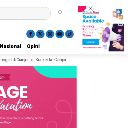
Nasional
Nasional
Opini
Opini
anjur
Kunker ke Cianjur, Cak Imin Luncurkan Gerakan 10 Ribu MCK da