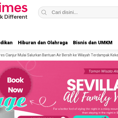
dikan
dikan
Hiburan dan Olahraga
Hiburan dan Olahraga
Bisnis dan UMKM
Bisnis dan UMKM
Mulai Salurkan Bantuan Air Bersih ke Wilayah Terdampak Kekeringan di Ci