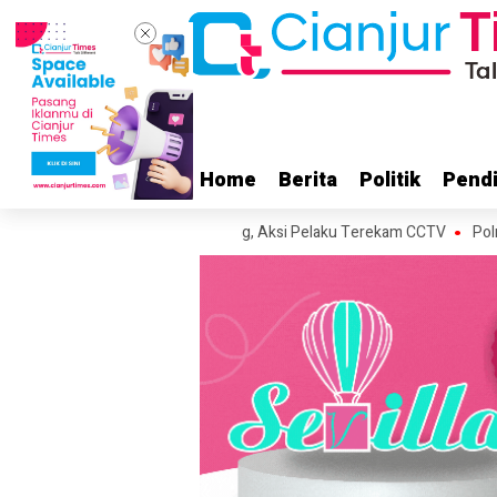
Home
Home
Berita
Berita
Politik
Politik
Pendi
Pendi
 Cugenang Cianjur Hilang, Aksi Pelaku Terekam CCTV
Polres Cianjur 