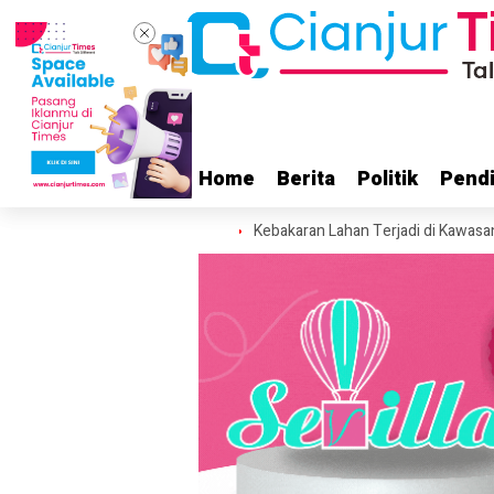
Home
Home
Berita
Berita
Politik
Politik
Pendi
Pendi
ian Ditaksir Rp400 Juta
Kebakaran Lahan Terjadi di Kawasan Alun-al