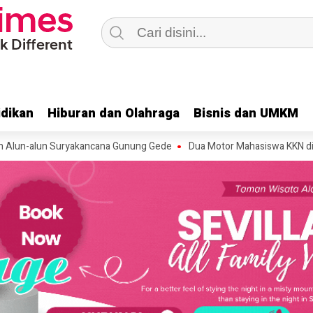
dikan
dikan
Hiburan dan Olahraga
Hiburan dan Olahraga
Bisnis dan UMKM
Bisnis dan UMKM
un Suryakancana Gunung Gede
Dua Motor Mahasiswa KKN di Cugenang 