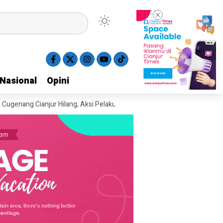
Nasional
Nasional
Opini
Opini
Cianjur Hilang, Aksi Pelaku Terekam CCTV
Polres Cianjur Mulai Salu