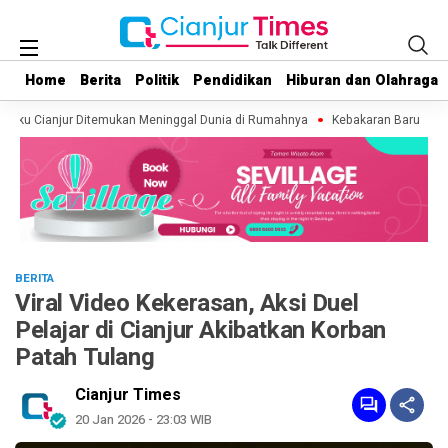
Home
Home
Berita
Berita
Politik
Politik
Pendidikan
Pendidikan
Hiburan dan Olahraga
Hiburan dan Olahraga
ilaku Cianjur Ditemukan Meninggal Dunia di Rumahnya
Kebakaran Baru Muncul
BERITA
Viral Video Kekerasan, Aksi Duel
Pelajar di Cianjur Akibatkan Korban
Patah Tulang
Cianjur Times
20 Jan 2026 - 23:03 WIB