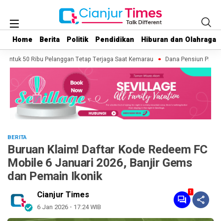
Home
Home
Berita
Berita
Politik
Politik
Pendidikan
Pendidikan
Hiburan dan Olahraga
Hiburan dan Olahraga
r untuk 50 Ribu Pelanggan Tetap Terjaga Saat Kemarau
Dana Pensiun PNS Temb
BERITA
Buruan Klaim! Daftar Kode Redeem FC
Mobile 6 Januari 2026, Banjir Gems
dan Pemain Ikonik
1
Cianjur Times
6 Jan 2026 - 17:24 WIB