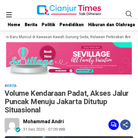
Home
Home
Berita
Berita
Politik
Politik
Pendidikan
Pendidikan
Hiburan dan Olahraga
Hiburan dan Olahraga
an Baru Muncul di Kawasan Kawah Gunung Gede, Relawan Perkirakan Area Terd
BERITA
Volume Kendaraan Padat, Akses Jalur
Puncak Menuju Jakarta Ditutup
Situasional
Mohammad Andri
31 Des 2025 - 07:09 WIB