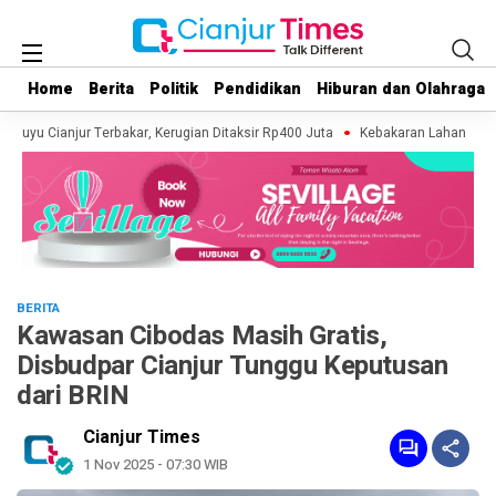
Home
Home
Berita
Berita
Politik
Politik
Pendidikan
Pendidikan
Hiburan dan Olahraga
Hiburan dan Olahraga
aluyu Cianjur Terbakar, Kerugian Ditaksir Rp400 Juta
Kebakaran Lahan Terjad
BERITA
Kawasan Cibodas Masih Gratis,
Disbudpar Cianjur Tunggu Keputusan
dari BRIN
Cianjur Times
1 Nov 2025 - 07:30 WIB