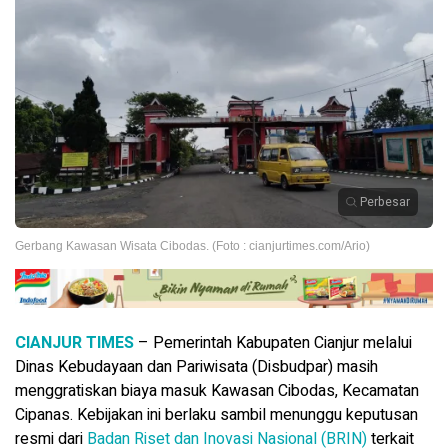
Perbesar
Gerbang Kawasan Wisata Cibodas. (Foto : cianjurtimes.com/Ario)
CIANJUR TIMES
– Pemerintah Kabupaten Cianjur melalui
Dinas Kebudayaan dan Pariwisata (Disbudpar) masih
menggratiskan biaya masuk Kawasan Cibodas, Kecamatan
Cipanas. Kebijakan ini berlaku sambil menunggu keputusan
resmi dari
Badan Riset dan Inovasi Nasional (BRIN)
terkait