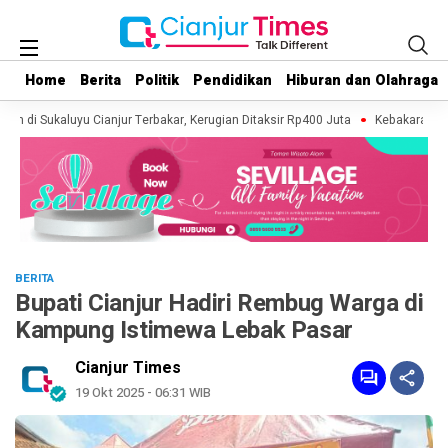
Home
Home
Berita
Berita
Politik
Politik
Pendidikan
Pendidikan
Hiburan dan Olahraga
Hiburan dan Olahraga
h di Sukaluyu Cianjur Terbakar, Kerugian Ditaksir Rp400 Juta
Kebakaran Lahan
BERITA
Bupati Cianjur Hadiri Rembug Warga di
Kampung Istimewa Lebak Pasar
Cianjur Times
19 Okt 2025 - 06:31 WIB