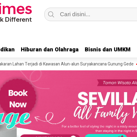
dikan
dikan
Hiburan dan Olahraga
Hiburan dan Olahraga
Bisnis dan UMKM
Bisnis dan UMKM
n Terjadi di Kawasan Alun-alun Suryakancana Gunung Gede
Dua Moto