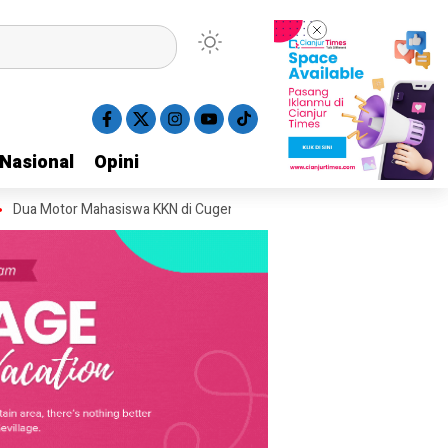
Nasional
Nasional
Opini
Opini
r Mahasiswa KKN di Cugenang Cianjur Hilang, Aksi Pelaku Terekam CCT