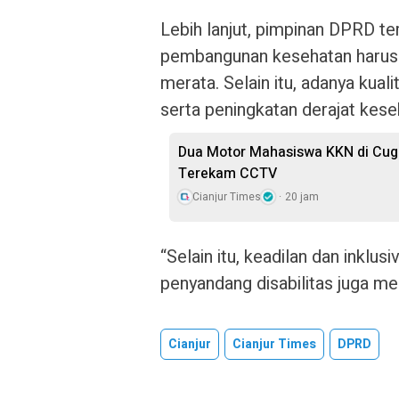
Lebih lanjut, pimpinan DPRD t
pembangunan kesehatan harus 
merata. Selain itu, adanya kuali
serta peningkatan derajat kes
Dua Motor Mahasiswa KKN di Cuge
Terekam CCTV
Cianjur Times
20 jam
“Selain itu, keadilan dan inklus
penyandang disabilitas juga men
Cianjur
Cianjur Times
DPRD