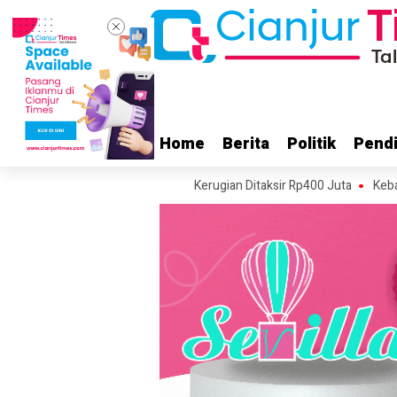
Home
Home
Berita
Berita
Politik
Politik
Pendi
Pendi
ukaluyu Cianjur Terbakar, Kerugian Ditaksir Rp400 Juta
Kebakaran Laha