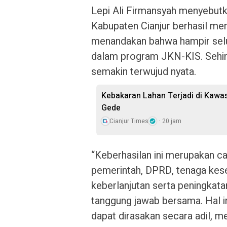
Lepi Ali Firmansyah menyebutk
Kabupaten Cianjur berhasil mer
menandakan bahwa hampir selur
dalam program JKN-KIS. Sehin
semakin terwujud nyata.
Kebakaran Lahan Terjadi di Kawa
Gede
Cianjur Times
20 jam
“Keberhasilan ini merupakan cap
pemerintah, DPRD, tenaga kes
keberlanjutan serta peningkata
tanggung jawab bersama. Hal i
dapat dirasakan secara adil, m