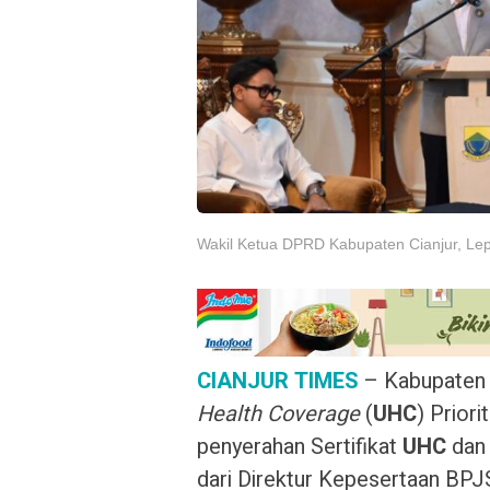
Wakil Ketua DPRD Kabupaten Cianjur, Lep
CIANJUR TIMES
– Kabupaten C
Health Coverage
(
UHC
) Priori
penyerahan Sertifikat
UHC
dan 
dari Direktur Kepesertaan BPJ