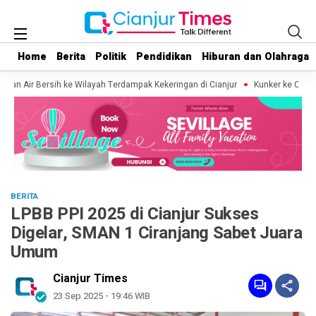
Home
Home
Berita
Berita
Politik
Politik
Pendidikan
Pendidikan
Hiburan dan Olahraga
Hiburan dan Olahraga
uan Air Bersih ke Wilayah Terdampak Kekeringan di Cianjur
Kunker ke Cianjur
BERITA
LPBB PPI 2025 di Cianjur Sukses
Digelar, SMAN 1 Ciranjang Sabet Juara
Umum
Cianjur Times
23 Sep 2025 - 19:46 WIB