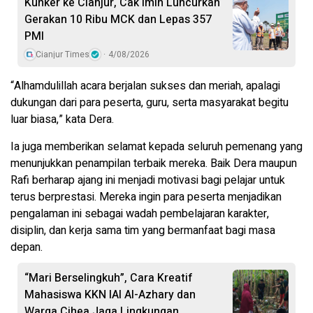
Kunker ke Cianjur, Cak Imin Luncurkan
Gerakan 10 Ribu MCK dan Lepas 357
PMI
Cianjur Times
4/08/2026
“Alhamdulillah acara berjalan sukses dan meriah, apalagi
dukungan dari para peserta, guru, serta masyarakat begitu
luar biasa,” kata Dera.
Ia juga memberikan selamat kepada seluruh pemenang yang
menunjukkan penampilan terbaik mereka. Baik Dera maupun
Rafi berharap ajang ini menjadi motivasi bagi pelajar untuk
terus berprestasi. Mereka ingin para peserta menjadikan
pengalaman ini sebagai wadah pembelajaran karakter,
disiplin, dan kerja sama tim yang bermanfaat bagi masa
depan.
“Mari Berselingkuh”, Cara Kreatif
Mahasiswa KKN IAI Al-Azhary dan
Warga Cihea Jaga Lingkungan