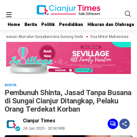
Home
Home
Berita
Berita
Politik
Politik
Pendidikan
Pendidikan
Hiburan dan Olahraga
Hiburan dan Olahraga
 Kawasan Alun-alun Suryakancana Gunung Gede
Dua Motor Mahasiswa KKN di 
BERITA
Pembunuh Shinta, Jasad Tanpa Busana
di Sungai Cianjur Ditangkap, Pelaku
Orang Terdekat Korban
Cianjur Times
24 Jun 2025 - 20:50 WIB