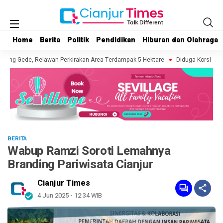
Home
Home
Berita
Berita
Politik
Politik
Pendidikan
Pendidikan
Hiburan dan Olahraga
Hiburan dan Olahraga
ng Gede, Relawan Perkirakan Area Terdampak 5 Hektare
Diduga Korsleting L
BERITA
Wabup Ramzi Soroti Lemahnya
Branding Pariwisata Cianjur
Cianjur Times
4 Jun 2025 - 12:34 WIB