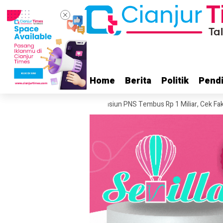
Home
Home
Berita
Berita
Politik
Politik
Pendi
Pendi
aat Kemarau
Dana Pensiun PNS Tembus Rp 1 Miliar, Cek Faktanya
P