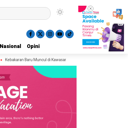
Nasional
Nasional
Opini
Opini
an Baru Muncul di Kawasan Kawah Gunung Gede, Relawan Perkirakan Ar