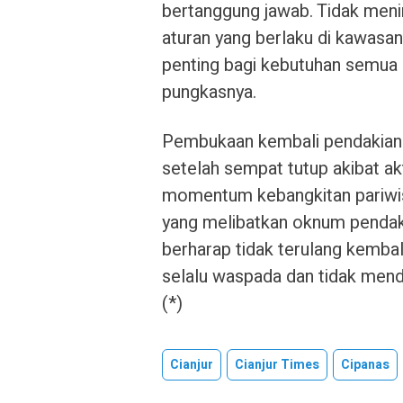
bertanggung jawab. Tidak men
aturan yang berlaku di kawasan
penting bagi kebutuhan semua p
pungkasnya.
Pembukaan kembali pendakian 
setelah sempat tutup akibat ak
momentum kebangkitan pariwis
yang melibatkan oknum pendaki
berharap tidak terulang kemba
selalu waspada dan tidak men
(*)
Cianjur
Cianjur Times
Cipanas