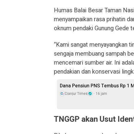
Humas Balai Besar Taman Nasi
menyampaikan rasa prihatin dan
oknum pendaki Gunung Gede te
“Kami sangat menyayangkan ti
sengaja membuang sampah beru
mencemari sumber air. Ini adal
pendakian dan konservasi lingk
Dana Pensiun PNS Tembus Rp 1 Mi
Cianjur Times
16 jam
TNGGP akan Usut Ident