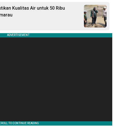
ikan Kualitas Air untuk 50 Ribu
emarau