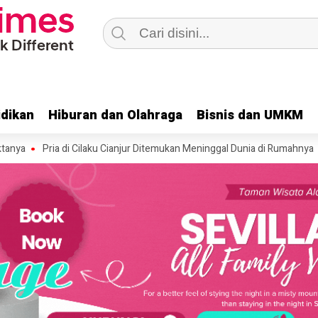
dikan
dikan
Hiburan dan Olahraga
Hiburan dan Olahraga
Bisnis dan UMKM
Bisnis dan UMKM
ria di Cilaku Cianjur Ditemukan Meninggal Dunia di Rumahnya
Kebakar