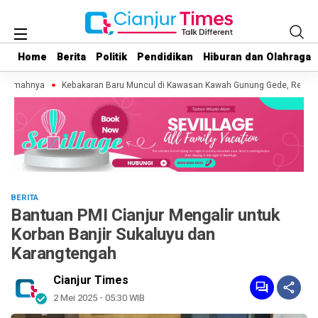
Home
Home
Berita
Berita
Politik
Politik
Pendidikan
Pendidikan
Hiburan dan Olahraga
Hiburan dan Olahraga
 Rumahnya
Kebakaran Baru Muncul di Kawasan Kawah Gunung Gede, Relawan P
BERITA
Bantuan PMI Cianjur Mengalir untuk
Korban Banjir Sukaluyu dan
Karangtengah
Cianjur Times
2 Mei 2025 - 05:30 WIB