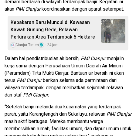
demam berdarah di wilayah terdampak banjir. Kegiatan ini
akan
PMI Cianjur
koordinasikan dengan aparat setempat.
Kebakaran Baru Muncul di Kawasan
Kawah Gunung Gede, Relawan
Perkirakan Area Terdampak 5 Hektare
Cianjur Times
24 jam
Dalam hal pendistribusian air bersih,
PMI Cianjur
menjalin
kerja sama dengan Perusahaan Umum Daerah Air Minum
(Perumdam) Tirta Mukti Cianjur. Bantuan air bersih ini akan
terus
PMI Cianjur
berikan selama ada permintaan dari
wilayah terdampak, dengan melibatkan sejumlah relawan
dan staf
PMI Cianjur
.
“Setelah banjir melanda dua kecamatan yang terdampak
parah, yaitu Karangtengah dan Sukaluyu, relawan
PMI Cianjur
masih aktif bertugas. Mereka membantu warga
membersihkan rumah, fasilitas umum, dan dapur umum untuk