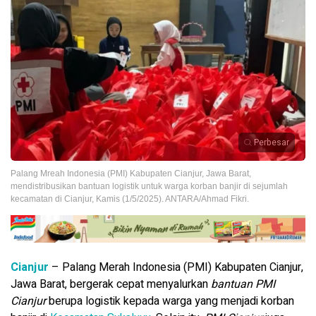
Perbesar
Palang Mreah Indonesia (PMI) Kabupaten Cianjur, Jawa Barat,
mendistribusikan bantuan logistik untuk warga korban banjir di sejumlah
kecamatan di Cianjur, Kamis (1/5/2025). ANTARA/Ahmad Fikri.
Cianjur
– Palang Merah Indonesia (PMI) Kabupaten Cianjur,
Jawa Barat, bergerak cepat menyalurkan
bantuan PMI
Cianjur
berupa logistik kepada warga yang menjadi korban