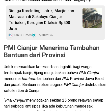
memenuhi kebutuhan makan sehari-hari,” ungkapnya.
Diduga Korsleting Listrik, Masjid dan
Madrasah di Sukaluyu Cianjur
Terbakar, Kerugian Ditaksir Rp400
Juta
Cianjur Times
7/08/2026
PMI Cianjur Menerima Tambahan
Bantuan dari Provinsi
Untuk memastikan ketersediaan logistik bagi warga
terdampak banjir, Ajang menjelaskan bahwa
PMI Cianjur
menerima
bantuan
tambahan dari
PMI
Provinsi Jawa Barat
dan pusat. Bantuan ini akan segera
PMI Cianjur
distribusikan
setelah tiba di Cianjur.
“
PMI Cianjur
menyiagakan sekitar 25 orang relawan setiap
hari sebagai antisipasi jika ada kebutuhan mendesak,