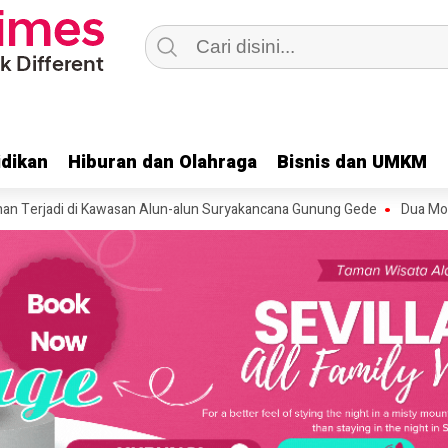
dikan
dikan
Hiburan dan Olahraga
Hiburan dan Olahraga
Bisnis dan UMKM
Bisnis dan UMKM
di di Kawasan Alun-alun Suryakancana Gunung Gede
Dua Motor Mahas