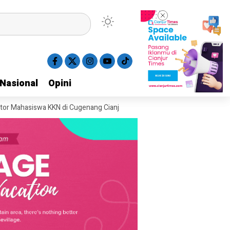
Nasional
Nasional
Opini
Opini
iswa KKN di Cugenang Cianjur Hilang, Aksi Pelaku Terekam CCTV
Pol