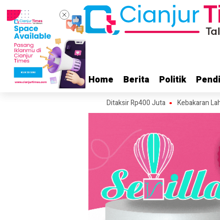
Home
Home
Berita
Berita
Politik
Politik
Pendi
Pendi
Cianjur Terbakar, Kerugian Ditaksir Rp400 Juta
Kebakaran Lahan Terja