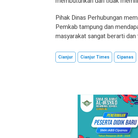
membutuhkan dan tidak memilik
Pihak Dinas Perhubungan mema
Pemkab tampung dan mendapat k
masyarakat sangat berarti dan t
Cianjur
Cianjur Times
Cipanas