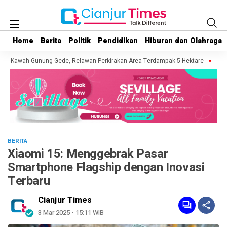
Home
Home
Berita
Berita
Politik
Politik
Pendidikan
Pendidikan
Hiburan dan Olahraga
Hiburan dan Olahraga
 Kawah Gunung Gede, Relawan Perkirakan Area Terdampak 5 Hektare
Diduga
BERITA
Xiaomi 15: Menggebrak Pasar
Smartphone Flagship dengan Inovasi
Terbaru
Cianjur Times
3 Mar 2025 - 15:11 WIB