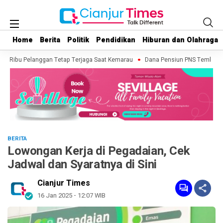
Home
Home
Berita
Berita
Politik
Politik
Pendidikan
Pendidikan
Hiburan dan Olahraga
Hiburan dan Olahraga
50 Ribu Pelanggan Tetap Terjaga Saat Kemarau
Dana Pensiun PNS Tembus Rp 1 
BERITA
Lowongan Kerja di Pegadaian, Cek
Jadwal dan Syaratnya di Sini
Cianjur Times
16 Jan 2025 - 12:07 WIB