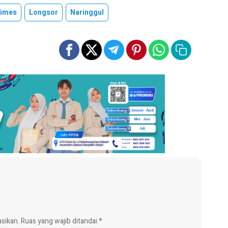
Times
Longsor
Naringgul
asikan.
Ruas yang wajib ditandai
*