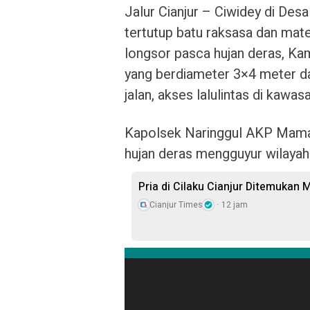
Jalur Cianjur – Ciwidey di Des
tertutup batu raksasa dan mater
longsor pasca hujan deras, Ka
yang berdiameter 3×4 meter da
jalan, akses lalulintas di kawa
Kapolsek Naringgul AKP Mama
hujan deras mengguyur wilayah 
Pria di Cilaku Cianjur Ditemukan
Cianjur Times
12 jam