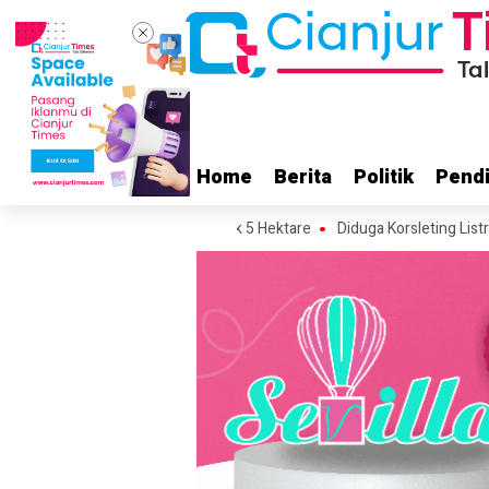
Home
Home
Berita
Berita
Politik
Politik
Pendi
Pendi
rkirakan Area Terdampak 5 Hektare
Diduga Korsleting Listrik, Masjid