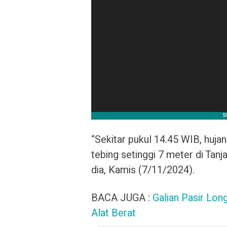
“Sekitar pukul 14.45 WIB, huj
tebing setinggi 7 meter di Tan
dia, Kamis (7/11/2024).
BACA JUGA :
Galian Pasir Lon
Alat Berat