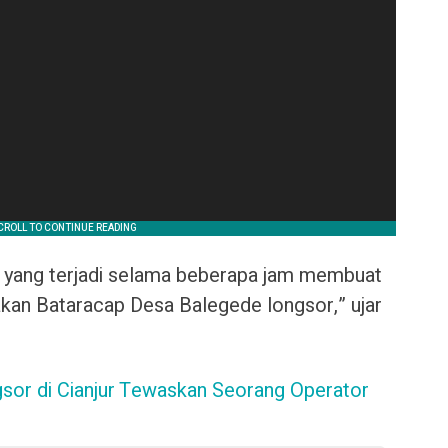
an yang terjadi selama beberapa jam membuat
jakan Bataracap Desa Balegede longsor,” ujar
gsor di Cianjur Tewaskan Seorang Operator