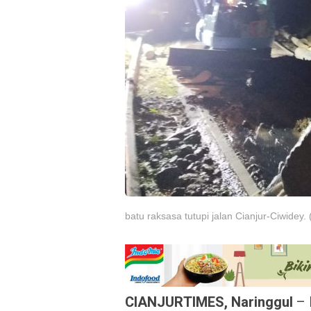
batu raksasa tutupi jalan Cianjur-Ciwidey. 
CIANJURTIMES, Naringgul
– 