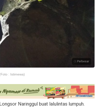
Perbesar
(Foto : Istimewa)
Longsor Naringgul buat lalulintas lumpuh.