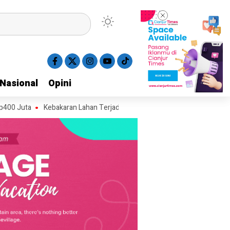
Nasional
Nasional
Opini
Opini
Kebakaran Lahan Terjadi di Kawasan Alun-alun Suryakancana Gunun