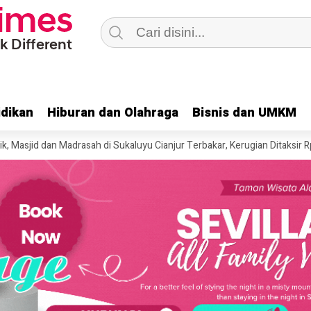
dikan
dikan
Hiburan dan Olahraga
Hiburan dan Olahraga
Bisnis dan UMKM
Bisnis dan UMKM
 dan Madrasah di Sukaluyu Cianjur Terbakar, Kerugian Ditaksir Rp400 Juta