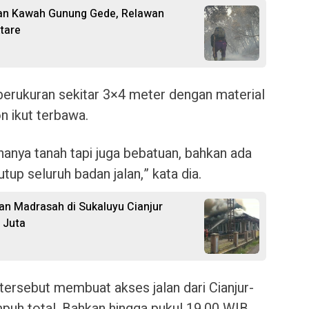
an Kawah Gunung Gede, Relawan
tare
berukuran sekitar 3×4 meter dengan material
n ikut terbawa.
 hanya tanah tapi juga bebatuan, bahkan ada
up seluruh badan jalan,” kata dia.
 dan Madrasah di Sukaluyu Cianjur
 Juta
ersebut membuat akses jalan dari Cianjur-
puh total. Bahkan hingga pukul 19.00 WIB,