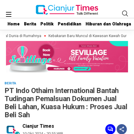
Home
Home
Berita
Berita
Politik
Politik
Pendidikan
Pendidikan
Hiburan dan Olahraga
Hiburan dan Olahraga
gal Dunia di Rumahnya
Kebakaran Baru Muncul di Kawasan Kawah Gunung Ged
BERITA
PT Indo Othaim International Bantah
Tudingan Pemalsuan Dokumen Jual
Beli Lahan, Kuasa Hukum : Proses Jual
Beli Sah
Cianjur Times
10 Okt 2024 - 20:55 WIB