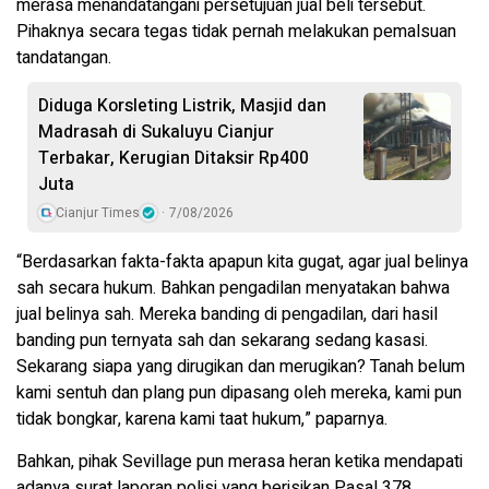
merasa menandatangani persetujuan jual beli tersebut.
Pihaknya secara tegas tidak pernah melakukan pemalsuan
tandatangan.
Diduga Korsleting Listrik, Masjid dan
Madrasah di Sukaluyu Cianjur
Terbakar, Kerugian Ditaksir Rp400
Juta
Cianjur Times
7/08/2026
“Berdasarkan fakta-fakta apapun kita gugat, agar jual belinya
sah secara hukum. Bahkan pengadilan menyatakan bahwa
jual belinya sah. Mereka banding di pengadilan, dari hasil
banding pun ternyata sah dan sekarang sedang kasasi.
Sekarang siapa yang dirugikan dan merugikan? Tanah belum
kami sentuh dan plang pun dipasang oleh mereka, kami pun
tidak bongkar, karena kami taat hukum,” paparnya.
Bahkan, pihak Sevillage pun merasa heran ketika mendapati
adanya surat laporan polisi yang berisikan Pasal 378