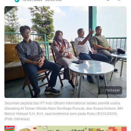
Perbesar
Sejumlah pejabat dari PT Indo Othaim International selaku pemilik usaha
Glamping At Taman Wisata Alam Sevillage Puncak, dan Kuasa Hukum, MH
Bahrul Hidayat S.H, M.H, saat konferensi pers pada Rabu (9/101/2024).
(Foto: Istimewa)