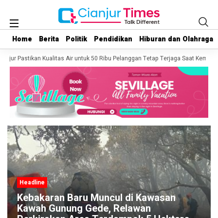
Home
Home
Berita
Berita
Politik
Politik
Pendidikan
Pendidikan
Hiburan dan Olahraga
Hiburan dan Olahraga
jur Pastikan Kualitas Air untuk 50 Ribu Pelanggan Tetap Terjaga Saat Kemarau
Headline
Kebakaran Baru Muncul di Kawasan
Kawah Gunung Gede, Relawan