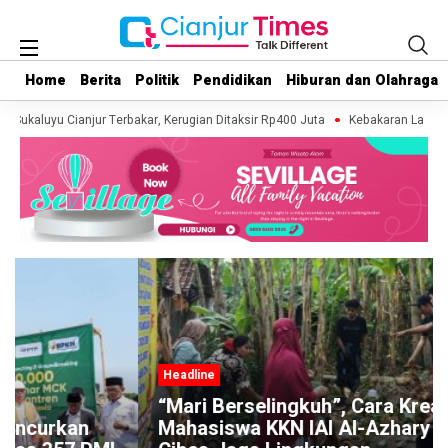
Home
Home
Berita
Berita
Politik
Politik
Pendidikan
Pendidikan
Hiburan dan Olahraga
Hiburan dan Olahraga
 Sukaluyu Cianjur Terbakar, Kerugian Ditaksir Rp400 Juta
Kebakaran Lahan Te
Headline
“Mari Berselingkuh”, Cara Kreatif
Mahasiswa KKN IAI Al-Azhary dan Warga