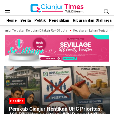
Home
Home
Berita
Berita
Politik
Politik
Pendidikan
Pendidikan
Hiburan dan Olahraga
Hiburan dan Olahraga
njur Terbakar, Kerugian Ditaksir Rp400 Juta
Kebakaran Lahan Terjadi di Kaw
Headline
Pabrik Pengolahan Ban Bekas di
Sukaluyu Cianjur Alami Kebakaran,