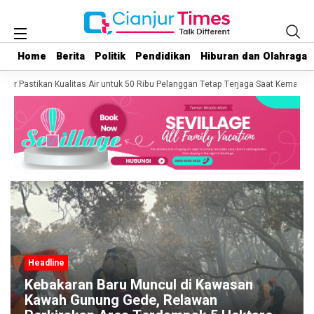
Home
Home
Berita
Berita
Politik
Politik
Pendidikan
Pendidikan
Hiburan dan Olahraga
Hiburan dan Olahraga
ur Pastikan Kualitas Air untuk 50 Ribu Pelanggan Tetap Terjaga Saat Kemarau
Headline
Kebakaran Baru Muncul di Kawasan
Kawah Gunung Gede, Relawan