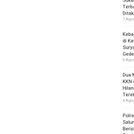
Suka
Terb
Ditak
7 Agus
Keba
di K
Sury
Gede
6 Agus
Dua 
KKN 
Hilan
Tere
6 Agus
Polre
Salu
Bersi