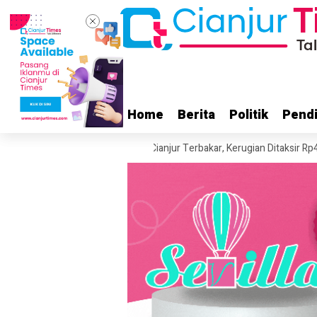
Home
Home
Berita
Berita
Politik
Politik
Pendi
Pendi
 dan Madrasah di Sukaluyu Cianjur Terbakar, Kerugian Ditaksir Rp400 Juta