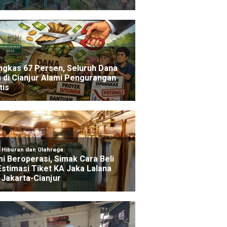
NE
HEADLINE
aran Lahan Terjadi di
Dua Motor Mahasis
san Alun-alun Suryakancana
Cugenang Cianjur Hi
ng Gede
Pelaku Terekam C
go yang lalu
1 hari ago yang lalu