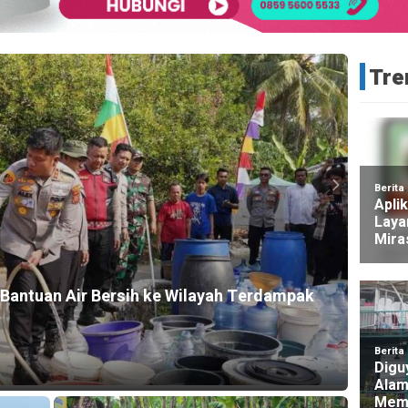
Tre
HEADLI
n Bantuan Air Bersih ke Wilayah Terdampak
Didug
Terba
1 hari a