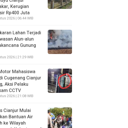
luyu Cianjur
akar, Kerugian
sir Rp400 Juta
tus 2026 | 06:44 WIB
karan Lahan Terjadi
awasan Alun-alun
akancana Gunung
tus 2026 | 21:29 WIB
Motor Mahasiswa
di Cugenang Cianjur
g, Aksi Pelaku
kam CCTV
tus 2026 | 21:08 WIB
s Cianjur Mulai
rkan Bantuan Air
h ke Wilayah