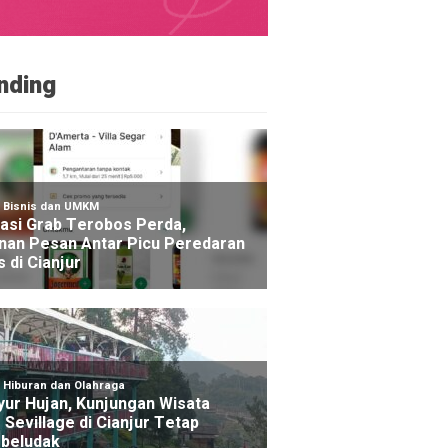
nding
NE
otor Mahasiswa KKN di Cugenang Cianjur Hilang, Aks
kam CCTV
ago yang lalu