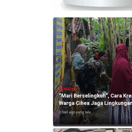
HEADLINE
“Mari Berselingkuh”, Cara Kr
, Aksi Pelaku
Warga Cihea Jaga Lingkunga
2 hari ago yang lalu