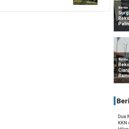
Ber
Dua 
KKN 