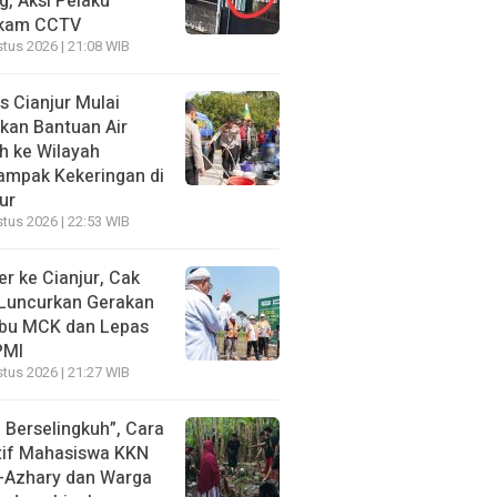
g, Aksi Pelaku
kam CCTV
tus 2026 | 21:08 WIB
s Cianjur Mulai
rkan Bantuan Air
h ke Wilayah
ampak Kekeringan di
ur
tus 2026 | 22:53 WIB
r ke Cianjur, Cak
 Luncurkan Gerakan
ibu MCK dan Lepas
PMI
tus 2026 | 21:27 WIB
 Berselingkuh”, Cara
tif Mahasiswa KKN
Al-Azhary dan Warga