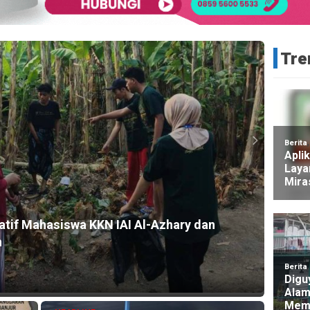
Tre
HEADLI
eatif Mahasiswa KKN IAI Al-Azhary dan
Dua M
n
Tere
7 menit 