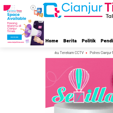
Home
Home
Berita
Berita
Politik
Politik
Pendi
Pendi
ng Cianjur Hilang, Aksi Pelaku Terekam CCTV
Polres Cianjur Mulai 