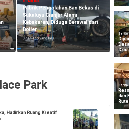
HEADLINE
Pabrik Pengolahan Ban Bekas di
HEADLI
C
Sukaluyu Cianjur Alami
Polre
an
Kebakaran, Diduga Berawal dari
Bantu
Boiler
Terda
3 hari ago yang lalu
22 jam a
lace Park
a, Hadirkan Ruang Kreatif
s