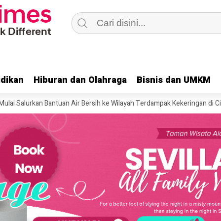
dikan
dikan
Hiburan dan Olahraga
Hiburan dan Olahraga
Bisnis dan UMKM
Bisnis dan UMKM
Salurkan Bantuan Air Bersih ke Wilayah Terdampak Kekeringan di Cianjur