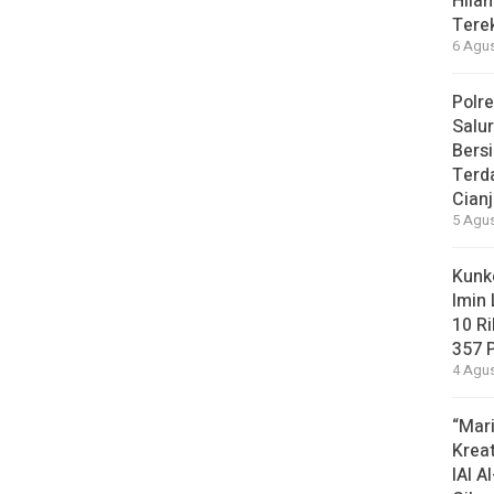
Hilan
Tere
6 Agus
Polre
Salu
Bersi
Terd
Cianj
5 Agus
Kunke
Imin
10 R
357 
4 Agus
“Mari
Krea
IAI 