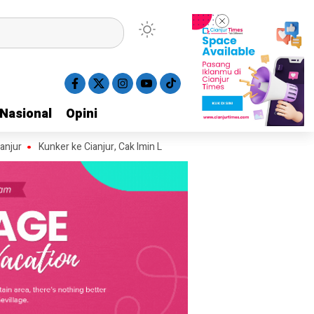
Nasional
Nasional
Opini
Opini
Kunker ke Cianjur, Cak Imin Luncurkan Gerakan 10 Ribu MCK dan Lepas