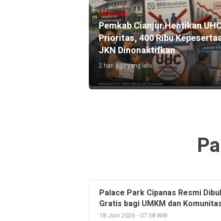
HEADLINE
Pemkab Cianjur Hentikan UH
jur, Cak Imin
Prioritas, 400 Ribu Kepeserta
akan 10 Ribu MCK
JKN Dinonaktifkan
 PMI
2 hari ago yang lalu
Pa
Palace Park Cipanas Resmi Dibuk
Gratis bagi UMKM dan Komunita
18 Juni 2026 - 07:38 WIB