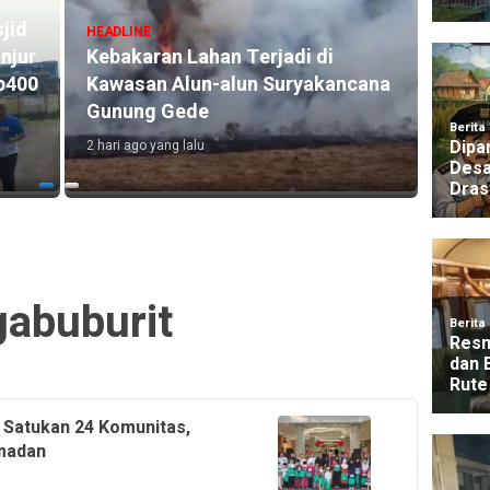
sjid
HEADLINE
HEADLI
njur
Kebakaran Lahan Terjadi di
Polre
Rp400
Kawasan Alun-alun Suryakancana
Bantu
Gunung Gede
Terda
2 hari ago yang lalu
3 hari a
abuburit
 Satukan 24 Komunitas,
amadan