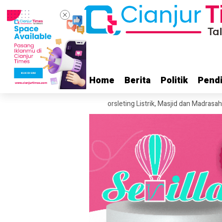
Home
Home
Berita
Berita
Politik
Politik
Pendi
Pendi
ak 5 Hektare
Diduga Korsleting Listrik, Masjid dan Madrasah di Sukal