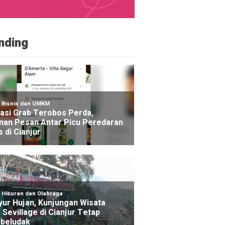
nding
NE
otor Mahasiswa KKN di Cugenang Cianjur Hilang, Aks
kam CCTV
go yang lalu