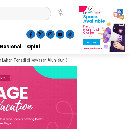
Nasional
Nasional
Opini
Opini
erjadi di Kawasan Alun-alun Suryakancana Gunung Gede
Dua Motor M