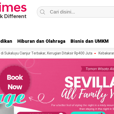
dikan
dikan
Hiburan dan Olahraga
Hiburan dan Olahraga
Bisnis dan UMKM
Bisnis dan UMKM
uyu Cianjur Terbakar, Kerugian Ditaksir Rp400 Juta
Kebakaran Lahan T