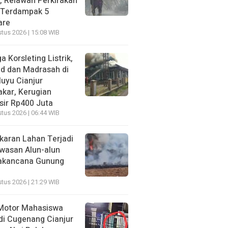
, Relawan Perkirakan
 Terdampak 5
are
tus 2026 | 15:08 WIB
a Korsleting Listrik,
id dan Madrasah di
luyu Cianjur
akar, Kerugian
sir Rp400 Juta
tus 2026 | 06:44 WIB
karan Lahan Terjadi
awasan Alun-alun
akancana Gunung
tus 2026 | 21:29 WIB
Motor Mahasiswa
di Cugenang Cianjur