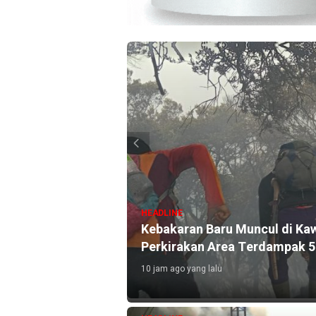
HEADLINE
Kebakaran Baru Muncul di K
, Aksi Pelaku
Perkirakan Area Terdampak 5
10 jam ago yang lalu