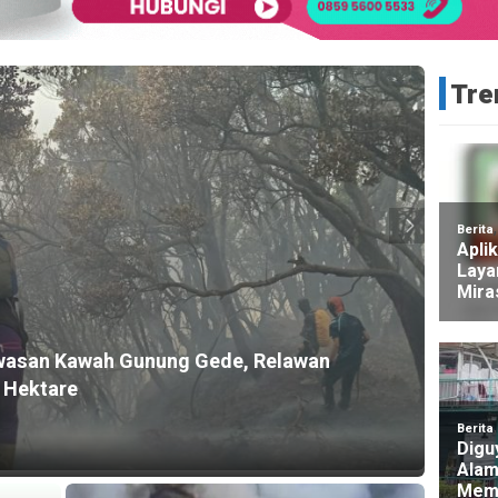
Tre
HEADLI
awasan Kawah Gunung Gede, Relawan
Dua M
 Hektare
Tere
2 hari a