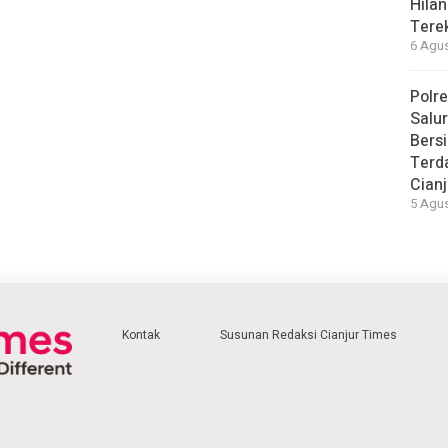
Hilan
Tere
6 Agus
Polre
Salu
Bersi
Terd
Cianj
5 Agus
Kontak
Susunan Redaksi Cianjur Times