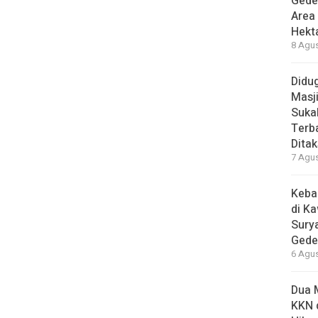
Gede
Area
Hekt
8 Agus
Didug
Masj
Suka
Terb
Ditak
7 Agus
Keba
di K
Sury
Gede
6 Agus
Dua 
KKN 