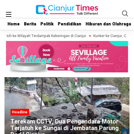
Home
Home
Berita
Berita
Politik
Politik
Pendidikan
Pendidikan
Hiburan dan Olahraga
Hiburan dan Olahraga
Bersih ke Wilayah Terdampak Kekeringan di Cianjur
Kunker ke Cianjur, Cak Im
Headline
Terekam CCTV, Dua Pengendara Motor
Terjatuh ke Sungai di Jembatan Parung