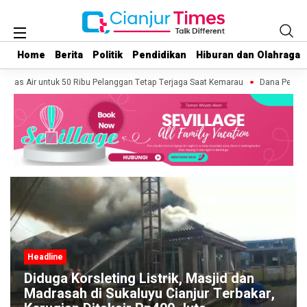
Home
Home
Berita
Berita
Politik
Politik
Pendidikan
Pendidikan
Hiburan dan Olahraga
Hiburan dan Olahraga
itas Air untuk 50 Ribu Pelanggan Tetap Terjaga Saat Kemarau
Dana Pensiun P
Headline
Kebakaran Lahan Terjadi di Kawasan