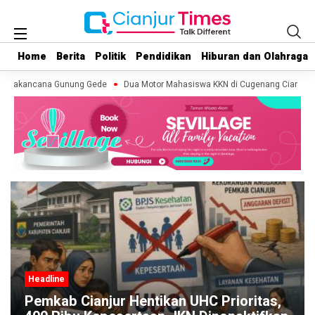
Home
Home
Berita
Berita
Politik
Politik
Pendidikan
Pendidikan
Hiburan dan Olahraga
Hiburan dan Olahraga
uryakancana Gunung Gede
Dua Motor Mahasiswa KKN di Cugenang Cianjur Hil
Headline
Pabrik Pengolahan Ban Bekas di
Sukaluyu Cianjur Alami Kebakaran,