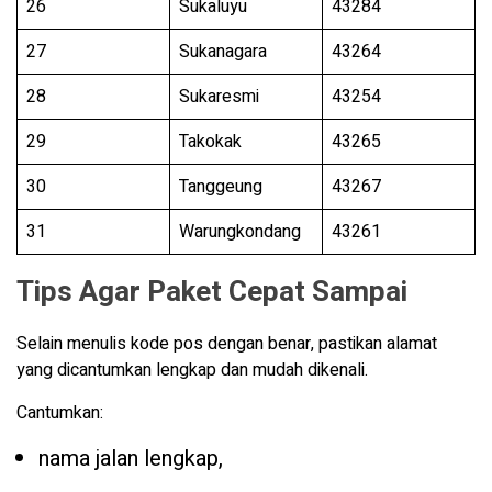
26
Sukaluyu
43284
27
Sukanagara
43264
28
Sukaresmi
43254
29
Takokak
43265
30
Tanggeung
43267
31
Warungkondang
43261
Tips Agar Paket Cepat Sampai
Selain menulis kode pos dengan benar, pastikan alamat
yang dicantumkan lengkap dan mudah dikenali.
Cantumkan:
nama jalan lengkap,