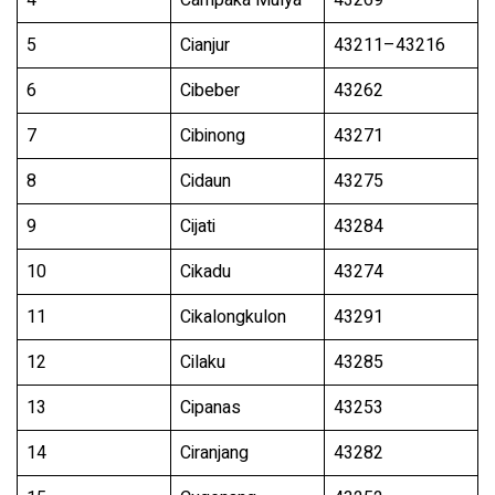
4
Campaka Mulya
43269
5
Cianjur
43211–43216
6
Cibeber
43262
7
Cibinong
43271
8
Cidaun
43275
9
Cijati
43284
10
Cikadu
43274
11
Cikalongkulon
43291
12
Cilaku
43285
13
Cipanas
43253
14
Ciranjang
43282