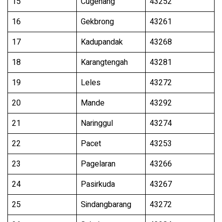
15
Cugenang
43252
16
Gekbrong
43261
17
Kadupandak
43268
18
Karangtengah
43281
19
Leles
43272
20
Mande
43292
21
Naringgul
43274
22
Pacet
43253
23
Pagelaran
43266
24
Pasirkuda
43267
25
Sindangbarang
43272