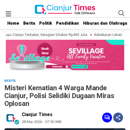
Home
Home
Berita
Berita
Politik
Politik
Pendidikan
Pendidikan
Hiburan dan Olahraga
Hiburan dan Olahraga
luyu Cianjur Terbakar, Kerugian Ditaksir Rp400 Juta
Kebakaran Lahan Terjadi
BERITA
Misteri Kematian 4 Warga Mande
Cianjur, Polisi Selidiki Dugaan Miras
Oplosan
Cianjur Times
28 Mar 2026 - 07:50 WIB