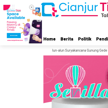
Home
Home
Berita
Berita
Politik
Politik
Pendi
Pendi
an Terjadi di Kawasan Alun-alun Suryakancana Gunung Gede
Dua Mot