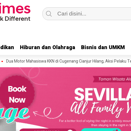
dikan
dikan
Hiburan dan Olahraga
Hiburan dan Olahraga
Bisnis dan UMKM
Bisnis dan UMKM
or Mahasiswa KKN di Cugenang Cianjur Hilang, Aksi Pelaku Terekam C