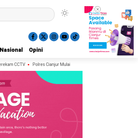
Nasional
Nasional
Opini
Opini
CTV
Polres Cianjur Mulai Salurkan Bantuan Air Bersih ke Wilayah Terda