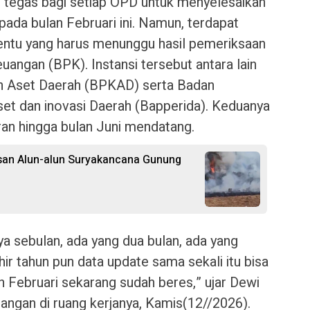
 tegas bagi setiap OPD untuk menyelesaikan
ada bulan Februari ini. Namun, terdapat
tentu yang harus menunggu hasil pemeriksaan
angan (BPK). Instansi tersebut antara lain
n Aset Daerah (BPKAD) serta Badan
t dan inovasi Daerah (Bapperida). Keduanya
an hingga bulan Juni mendatang.
san Alun-alun Suryakancana Gunung
ya sebulan, ada yang dua bulan, ada yang
hir tahun pun data update sama sekali itu bisa
 Februari sekarang sudah beres,” ujar Dewi
angan di ruang kerjanya, Kamis(12//2026).