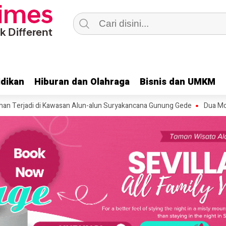
dikan
dikan
Hiburan dan Olahraga
Hiburan dan Olahraga
Bisnis dan UMKM
Bisnis dan UMKM
i di Kawasan Alun-alun Suryakancana Gunung Gede
Dua Motor Mahasi