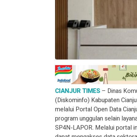
CIANJUR TIMES
– Dinas Komun
(Diskominfo) Kabupaten Cianju
melalui Portal Open Data Cianju
program unggulan selain layan
SP4N-LAPOR. Melalui portal i
dapat mengakses data sektoral