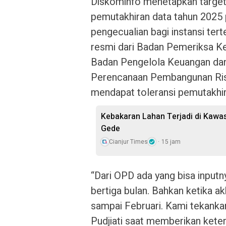
Diskominfo menetapkan target
pemutakhiran data tahun 2025 p
pengecualian bagi instansi ter
resmi dari Badan Pemeriksa Keu
Badan Pengelola Keuangan da
Perencanaan Pembangunan Rise
mendapat toleransi pemutakhir
Kebakaran Lahan Terjadi di Kawa
Gede
Cianjur Times
15 jam
“Dari OPD ada yang bisa inputn
bertiga bulan. Bahkan ketika ak
sampai Februari. Kami tekankan
Pudjiati saat memberikan keter