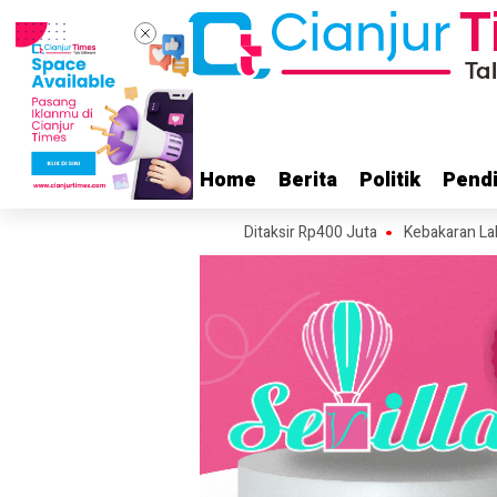
Home
Home
Berita
Berita
Politik
Politik
Pendi
Pendi
ianjur Terbakar, Kerugian Ditaksir Rp400 Juta
Kebakaran Lahan Terjad