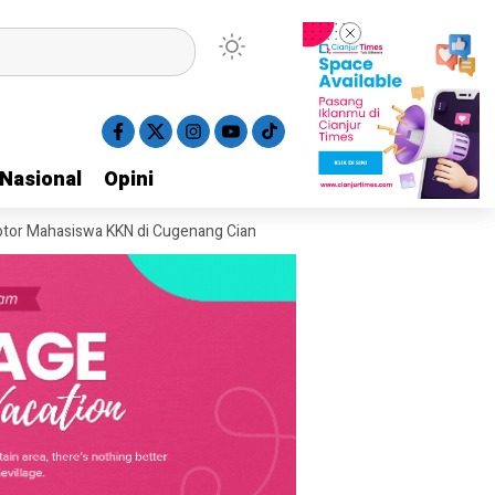
Nasional
Nasional
Opini
Opini
swa KKN di Cugenang Cianjur Hilang, Aksi Pelaku Terekam CCTV
Pol