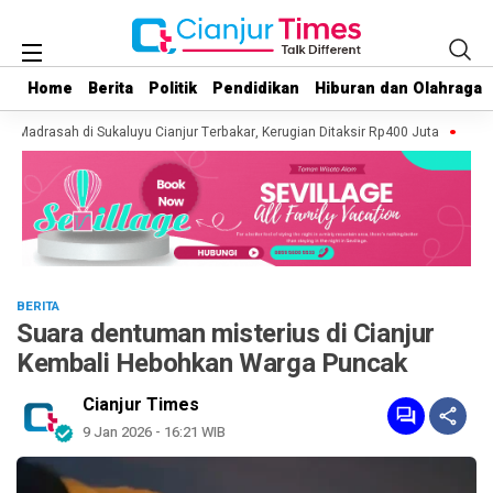
Home
Home
Berita
Berita
Politik
Politik
Pendidikan
Pendidikan
Hiburan dan Olahraga
Hiburan dan Olahraga
n Madrasah di Sukaluyu Cianjur Terbakar, Kerugian Ditaksir Rp400 Juta
Kebaka
BERITA
Suara dentuman misterius di Cianjur
Kembali Hebohkan Warga Puncak
Cianjur Times
9 Jan 2026 - 16:21 WIB