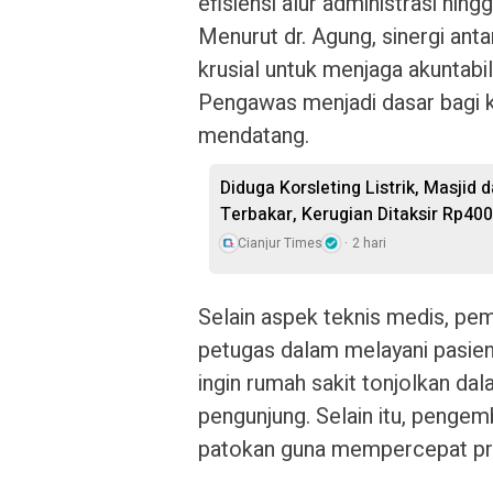
efisiensi alur administrasi hin
Menurut dr. Agung, sinergi a
krusial untuk menjaga akuntabi
Pengawas menjadi dasar bagi k
mendatang.
Diduga Korsleting Listrik, Masjid
Terbakar, Kerugian Ditaksir Rp400
Cianjur Times
2 hari
Selain aspek teknis medis, p
petugas dalam melayani pasien.
ingin rumah sakit tonjolkan da
pengunjung. Selain itu, pengemb
patokan guna mempercepat pros