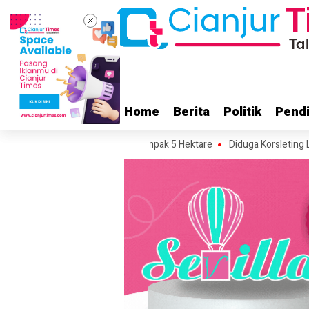
Home
Home
Berita
Berita
Politik
Politik
Pendi
Pendi
 Perkirakan Area Terdampak 5 Hektare
Diduga Korsleting Listrik, Mas