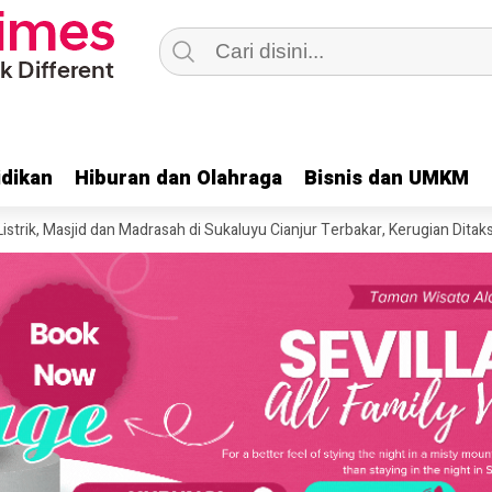
dikan
dikan
Hiburan dan Olahraga
Hiburan dan Olahraga
Bisnis dan UMKM
Bisnis dan UMKM
jid dan Madrasah di Sukaluyu Cianjur Terbakar, Kerugian Ditaksir Rp400 J