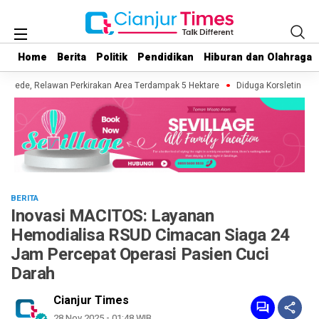
Home
Home
Berita
Berita
Politik
Politik
Pendidikan
Pendidikan
Hiburan dan Olahraga
Hiburan dan Olahraga
ede, Relawan Perkirakan Area Terdampak 5 Hektare
Diduga Korsleting Listr
BERITA
Inovasi MACITOS: Layanan
Hemodialisa RSUD Cimacan Siaga 24
Jam Percepat Operasi Pasien Cuci
Darah
Cianjur Times
28 Nov 2025 - 01:48 WIB