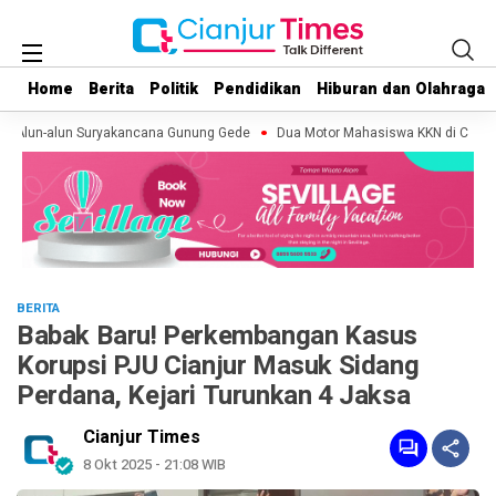
Home
Home
Berita
Berita
Politik
Politik
Pendidikan
Pendidikan
Hiburan dan Olahraga
Hiburan dan Olahraga
 Alun-alun Suryakancana Gunung Gede
Dua Motor Mahasiswa KKN di Cugenang
BERITA
Babak Baru! Perkembangan Kasus
Korupsi PJU Cianjur Masuk Sidang
Perdana, Kejari Turunkan 4 Jaksa
Cianjur Times
8 Okt 2025 - 21:08 WIB