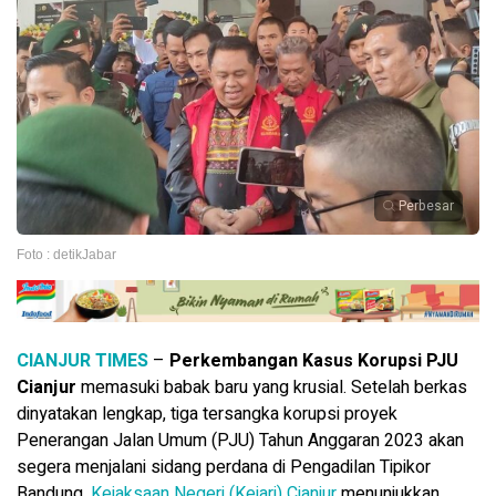
Perbesar
Foto : detikJabar
CIANJUR TIMES
–
Perkembangan Kasus Korupsi PJU
Cianjur
memasuki babak baru yang krusial. Setelah berkas
dinyatakan lengkap, tiga tersangka korupsi proyek
Penerangan Jalan Umum (PJU) Tahun Anggaran 2023 akan
segera menjalani sidang perdana di Pengadilan Tipikor
Bandung.
Kejaksaan Negeri (Kejari) Cianjur
menunjukkan