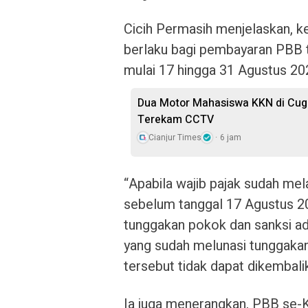
Cicih Permasih menjelaskan, ke
berlaku bagi pembayaran PBB t
mulai 17 hingga 31 Agustus 20
Dua Motor Mahasiswa KKN di Cuge
Terekam CCTV
Cianjur Times
6 jam
“Apabila wajib pajak sudah me
sebelum tanggal 17 Agustus 2
tunggakan pokok dan sanksi adm
yang sudah melunasi tunggaka
tersebut tidak dapat dikembali
Ia juga menerangkan, PBB se-K