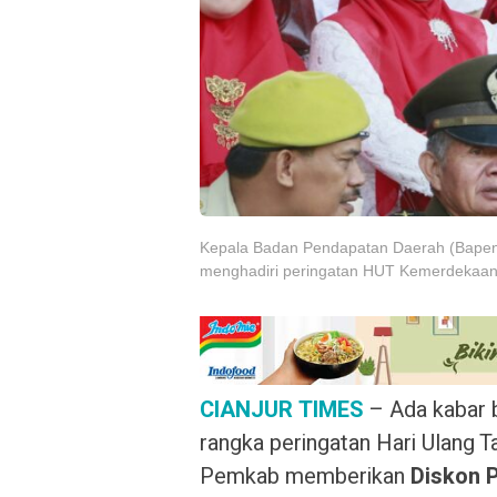
Kepala Badan Pendapatan Daerah (Bapend
menghadiri peringatan HUT Kemerdekaan R
CIANJUR TIMES
– Ada kabar b
rangka peringatan Hari Ulang T
Pemkab memberikan
Diskon 