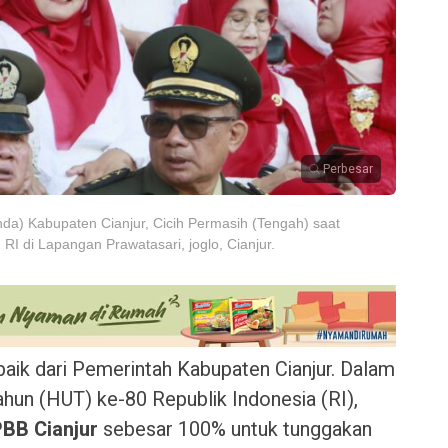
Perbesar
a) Kabupaten Cianjur, Cicih Permasih (Tengah) saat
I di Lapangan Prawatasari, joglo, Cianjur.
aik dari Pemerintah Kabupaten Cianjur. Dalam
ahun (HUT) ke-80 Republik Indonesia (RI),
PBB Cianjur
sebesar 100% untuk tunggakan