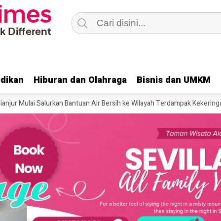
dikan
dikan
Hiburan dan Olahraga
Hiburan dan Olahraga
Bisnis dan UMKM
Bisnis dan UMKM
ai Salurkan Bantuan Air Bersih ke Wilayah Terdampak Kekeringan di Cianju