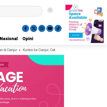
Nasional
Nasional
Opini
Opini
r
Kunker ke Cianjur, Cak Imin Luncurkan Gerakan 10 Ribu MCK dan Le