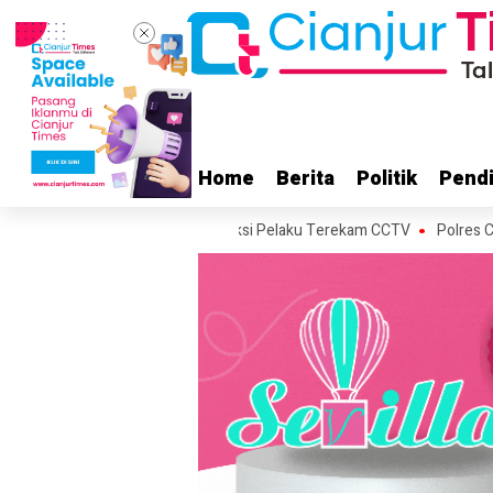
Home
Home
Berita
Berita
Politik
Politik
Pendi
Pendi
enang Cianjur Hilang, Aksi Pelaku Terekam CCTV
Polres Cianjur Mul