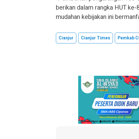
berikan dalam rangka HUT ke-8
mudahan kebijakan ini bermanfaa
Cianjur
Cianjur Times
Pemkab Ci