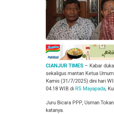
CIANJUR TIMES
– Kabar duka
sekaligus mantan Ketua Umu
Kamis (31/7/2025) dini hari W
04.18 WIB di
RS Mayapada
, Ku
Juru Bicara PPP, Usman Tokan,
katanya.