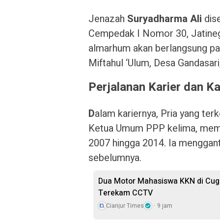
Jenazah
Suryadharma Ali
dis
Cempedak I Nomor 30, Jatineg
almarhum akan berlangsung pad
Miftahul ‘Ulum, Desa Gandasari
Perjalanan Karier dan
D
alam kariernya, Pria yang te
Ketua Umum PPP kelima, memim
2007 hingga 2014. Ia mengga
sebelumnya.
Dua Motor Mahasiswa KKN di Cuge
Terekam CCTV
Cianjur Times
9 jam