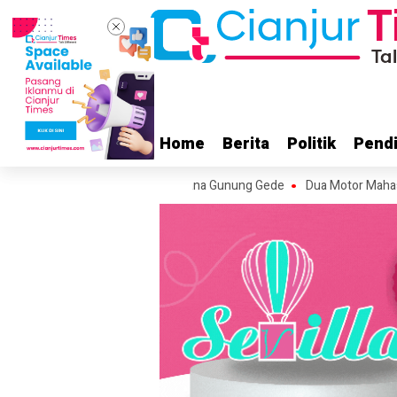
Home
Home
Berita
Berita
Politik
Politik
Pendi
Pendi
san Alun-alun Suryakancana Gunung Gede
Dua Motor Mahasiswa KKN d