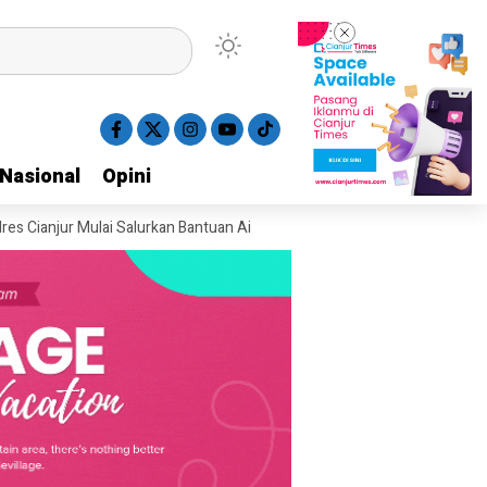
Nasional
Nasional
Opini
Opini
r Mulai Salurkan Bantuan Air Bersih ke Wilayah Terdampak Kekeringan di C