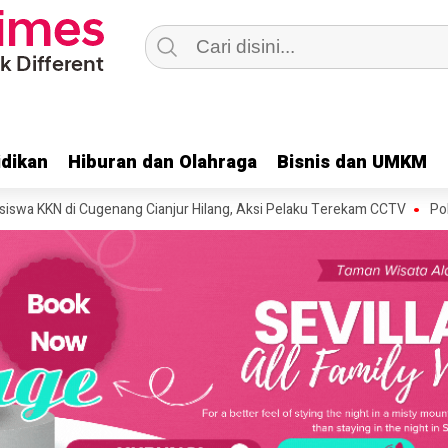
dikan
dikan
Hiburan dan Olahraga
Hiburan dan Olahraga
Bisnis dan UMKM
Bisnis dan UMKM
i Cugenang Cianjur Hilang, Aksi Pelaku Terekam CCTV
Polres Cianju